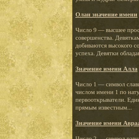
Олан значение имени
Число 9 — высшее прос
совершенства. Девяткам
добиваются высокого со
успеха. Девятки облада
Значение имени Алла
Число 1 — символ слав
числом имени 1 по нату
первооткрыватели. Еди
прямым известным...
Значение имени Авра
Число 2 — символ равно