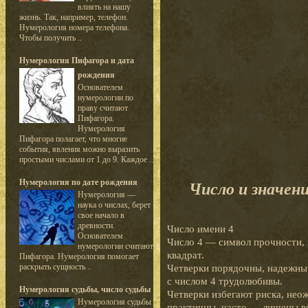
влиять на нашу
жизнь. Так, например, телефон.
Нумерология номера телефона.
Чтобы получить ..
Нумерология Пифагора и дата
рождения
Основателем
нумерологии по
праву считают
Пифагора.
Нумерология
Пифагора полагает, что многие
события, явления можно выразить
простыми числами от 1 до 9. Каждое ..
Нумерология по дате рождения
Число и значен
Нумерология —
наука о числах, берет
свое начало в
древности.
Число имени 4
Основателем
Число 4 — символ прочности, 
нумерологии считают
квадрат.
Пифагора. Нумерология помогает
раскрыть сущность ..
Четверки порядочны, надежны
с числом 4 трудолюбивы.
Нумерология судьбы, число судьбы
Четверки избегают риска, нео
Нумерология судьбы
практичны, часто — лишены в