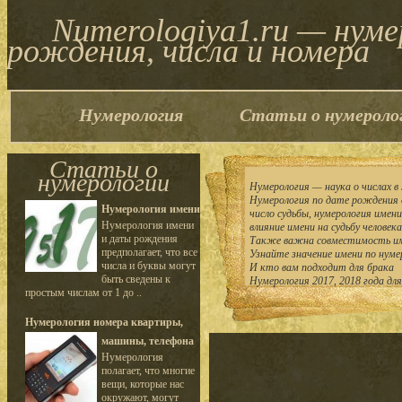
Numerologiya1.ru — нум
рождения, числа и номера
Нумерология
Статьи о нумероло
Статьи о
нумерологии
Нумерология — наука о числах в 
Нумерология по дате рождения 
Нумерология имени
число судьбы, нумерология имен
Нумерология имени
влияние имени на судьбу человека
и даты рождения
Также важна совместимость им
предполагает, что все
Узнайте значение имени по нуме
числа и буквы могут
И кто вам подходит для брака
быть сведены к
Нумерология 2017, 2018 года дл
простым числам от 1 до ..
Нумерология номера квартиры,
машины, телефона
Нумерология
полагает, что многие
вещи, которые нас
окружают, могут