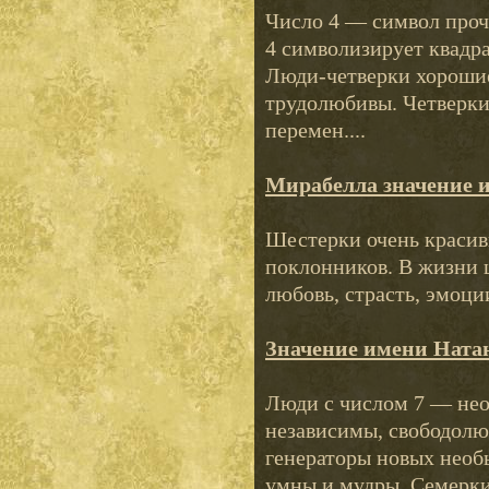
Число 4 — символ проч
4 символизирует квадра
Люди-четверки хорошие
трудолюбивы. Четверки
перемен....
Мирабелла значение 
Шестерки очень красивы
поклонников. В жизни 
любовь, страсть, эмоци
Значение имени Ната
Люди с числом 7 — не
независимы, свободолю
генераторы новых необ
умны и мудры. Семерки 