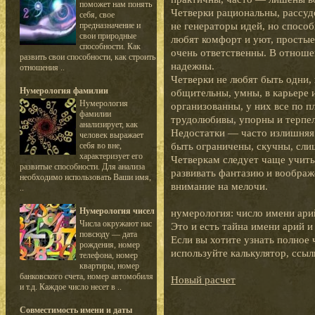
поможет нам понять
Четверки рациональны, рассу
себя, свое
не генераторы идей, но спосо
предназначение и
свои природные
любят комфорт и уют, простые
способности. Как
очень ответственны. В отнош
развить свои способности, как строить
надежны.
отношения ..
Четверки не любят быть одни,
Нумерология фамилии
общительны, умны, в карьере 
Нумерология
организованны, у них все по п
фамилии
трудолюбивы, упорны и терпе
анализирует, как
Недостатки — часто излишняя 
человек выражает
быть ограничены, скучны, сли
себя во вне,
характеризует его
Четверкам следует чаще учитьс
развитые способности. Для анализа
развивать фантазию и воображ
необходимо использовать Ваши имя,
внимание на мелочи.
..
Нумерология чисел
нумерология: число имени ари
Числа окружают нас
Это и есть тайна имени арий 
повсюду — дата
Если вы хотите узнать полное 
рождения, номер
используйте калькулятор, ссыл
телефона, номер
квартиры, номер
банковского счета, номер автомобиля
Новый расчет
и т.д. Каждое число несет в ..
Совместимость имени и даты