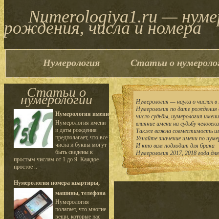
Numerologiya1.ru — нум
рождения, числа и номера
Нумерология
Статьи о нумероло
Статьи о
нумерологии
Нумерология — наука о числах в 
Нумерология по дате рождения 
Нумерология имени
число судьбы, нумерология имен
Нумерология имени
влияние имени на судьбу человека
и даты рождения
Также важна совместимость им
предполагает, что все
Узнайте значение имени по нуме
числа и буквы могут
И кто вам подходит для брака
быть сведены к
Нумерология 2017, 2018 года дл
простым числам от 1 до 9. Каждое
простое ..
Нумерология номера квартиры,
машины, телефона
Нумерология
полагает, что многие
вещи, которые нас