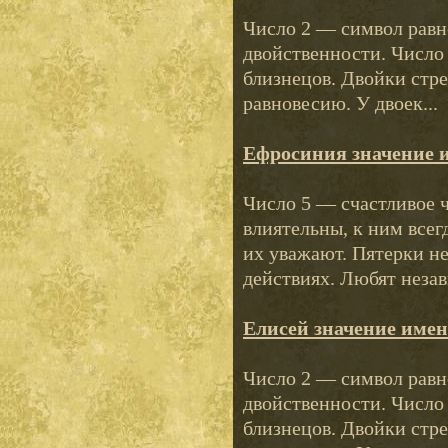
Число 2 — символ равно
двойственности. Число
близнецов. Двойки стр
равновесию. У двоек...
Ефросиния значение 
Число 5 — счастливое 
влиятельны, к ним все
их уважают. Пятерки н
действиях. Любят незав
Елисей значение име
Число 2 — символ равно
двойственности. Число
близнецов. Двойки стр