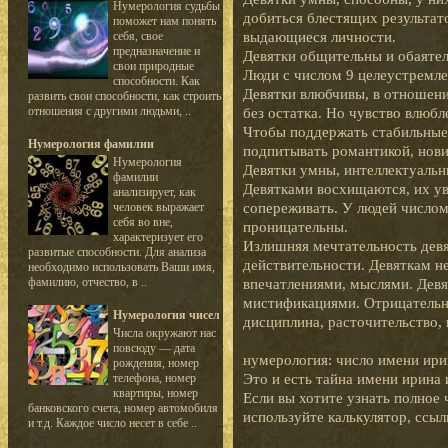
Нумерология судьбы
добиться блестящих результат
поможет нам понять
выдающиеся личности.
себя, свое
предназначение и
Девятки общительны и обаятел
свои природные
Люди с числом 9 целеустремле
способности. Как
Девятки влюбчивы, в отношени
развить свои способности, как строить
отношения с другими людьми, ..
без остатка. Но чувство влюбл
Чтобы поддержать стабильные
Нумерология фамилии
подпитывать романтикой, нови
Нумерология
Девятки умны, интеллектуальн
фамилии
Девятками восхищаются, их ув
анализирует, как
сопереживать. У людей числом
человек выражает
себя во вне,
проницательны.
характеризует его
Излишняя мечтательность девя
развитые способности. Для анализа
действительности. Девяткам н
необходимо использовать Ваши имя,
фамилию, отчество, в ..
впечатлениями, мыслями. Девя
мистификациями. Отрицательн
Нумерология чисел
дисциплина, расточительство, 
Числа окружают нас
повсюду — дата
нумерология: число имени ири
рождения, номер
Это и есть тайна имени ирина
телефона, номер
квартиры, номер
Если вы хотите узнать полное 
банковского счета, номер автомобиля
используйте калькулятор, ссыл
и т.д. Каждое число несет в себе ..