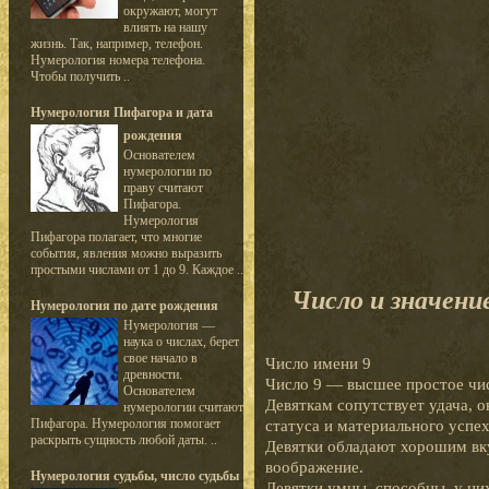
окружают, могут
влиять на нашу
жизнь. Так, например, телефон.
Нумерология номера телефона.
Чтобы получить ..
Нумерология Пифагора и дата
рождения
Основателем
нумерологии по
праву считают
Пифагора.
Нумерология
Пифагора полагает, что многие
события, явления можно выразить
простыми числами от 1 до 9. Каждое ..
Число и значени
Нумерология по дате рождения
Нумерология —
наука о числах, берет
свое начало в
Число имени 9
древности.
Число 9 — высшее простое чис
Основателем
Девяткам сопутствует удача, 
нумерологии считают
Пифагора. Нумерология помогает
статуса и материального успех
раскрыть сущность любой даты. ..
Девятки обладают хорошим вку
воображение.
Нумерология судьбы, число судьбы
Девятки умны, способны, у ни