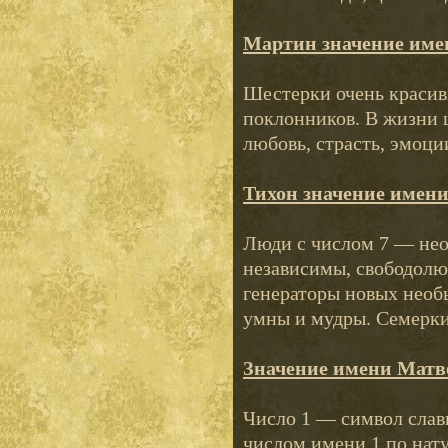
Мартин значение име
Шестерки очень красивы
поклонников. В жизни 
любовь, страсть, эмоци
Тихон значение имен
Люди с числом 7 — не
независимы, свободолю
генераторы новых необ
умны и мудры. Семерки 
Значение имени Матв
Число 1 — символ слав
числом имени 1 по нату