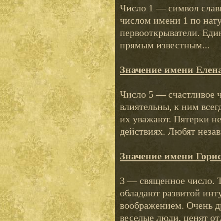
Число 1 — символ слав
числом имени 1 по нату
первооткрыватели. Еди
прямым известным...
Значение имени Елен
Число 5 — счастливое 
влиятельны, к ним все
их уважают. Пятерки н
действиях. Любят незав
Значение имени Гори
3 — священное число. 
обладают развитой инт
воображением. Очень 
веселые люди, ценят отд