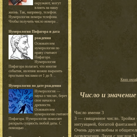
окружают, могут
влиять на нашу
жизнь. Так, например, телефон.
Нумерология номера телефона.
Чтобы получить число номера ..
Нумерология Пифагора и дата
рождения
Основателем
нумерологии по
праву считают
Пифагора.
Нумерология
Пифагора полагает, что многие
события, явления можно выразить
простыми числами от 1 до 9. ..
Квиз онла
Нумерология по дате рождения
Нумерология —
Число и значение
наука о числах, берет
свое начало в
древности.
Основателем
Число имени 3
нумерологии считают
3 — священное число. Тройки 
Пифагора. Нумерология помогает
раскрыть сущность любой даты. С
интуицией, богатой фантазией
помощью ..
Очень дружелюбны и общитель
развлечения. Люди с числом 3