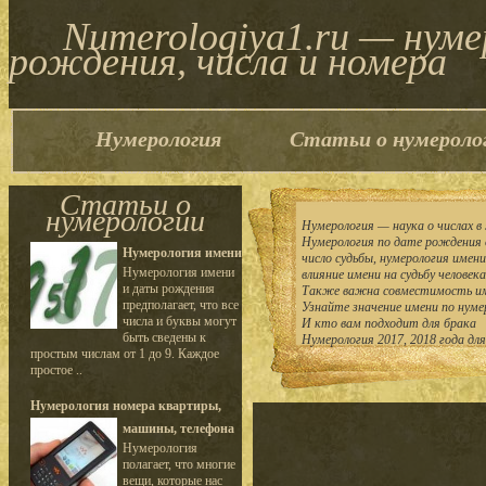
Numerologiya1.ru — нум
рождения, числа и номера
Нумерология
Статьи о нумероло
Статьи о
нумерологии
Нумерология — наука о числах в 
Нумерология по дате рождения 
Нумерология имени
число судьбы, нумерология имен
Нумерология имени
влияние имени на судьбу человека
и даты рождения
Также важна совместимость им
предполагает, что все
Узнайте значение имени по нуме
числа и буквы могут
И кто вам подходит для брака
быть сведены к
Нумерология 2017, 2018 года дл
простым числам от 1 до 9. Каждое
простое ..
Нумерология номера квартиры,
машины, телефона
Нумерология
полагает, что многие
вещи, которые нас