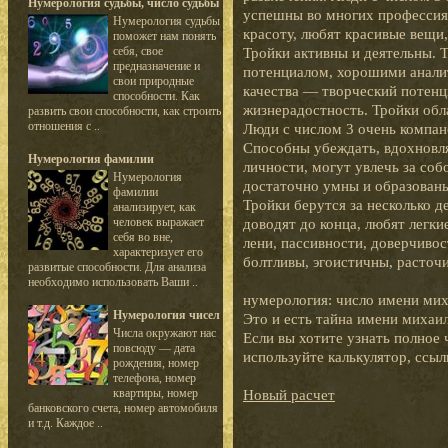
Нумерология судьбы, число судьбы
успешны во многих профессия
Нумерология судьбы
красоту, любят красивые вещи,
поможет нам понять
себя, свое
Тройки активны и деятельны.
предназначение и
потенциалом, хорошими анали
свои природные
качества — творческий потенц
способности. Как
жизнерадостность. Тройки обл
развить свои способности, как строить
отношения с ..
Люди с числом 3 очень компа
Способны убеждать, вдохновл
Нумерология фамилии
личности, могут увлечь за соб
Нумерология
достаточно умны и образованы
фамилии
Тройки берутся за несколько д
анализирует, как
человек выражает
доводят до конца, любят легки
себя во вне,
лени, пассивности, доверчиво
характеризует его
болтливы, эгоистичны, расточ
развитые способности. Для анализа
необходимо использовать Ваши ..
нумерология: число имени мих
Нумерология чисел
Это и есть тайна имени михаи
Числа окружают нас
Если вы хотите узнать полное 
повсюду — дата
используйте калькулятор, ссыл
рождения, номер
телефона, номер
квартиры, номер
Новый расчет
банковского счета, номер автомобиля
и т.д. Каждое ..