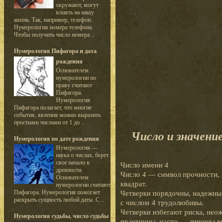
окружают, могут
влиять на нашу
жизнь. Так, например, телефон.
Нумерология номера телефона.
Чтобы получить число номера ..
Нумерология Пифагора и дата
рождения
Основателем
нумерологии по
праву считают
Пифагора.
Нумерология
Пифагора полагает, что многие
события, явления можно выразить
простыми числами от 1 до ..
Число и значени
Нумерология по дате рождения
Нумерология —
наука о числах, берет
свое начало в
Число имени 4
древности.
Число 4 — символ прочности, 
Основателем
квадрат.
нумерологии считают
Пифагора. Нумерология помогает
Четверки порядочны, надежны
раскрыть сущность любой даты. С ..
с числом 4 трудолюбивы.
Четверки избегают риска, нео
Нумерология судьбы, число судьбы
практичны, часто — лишены в