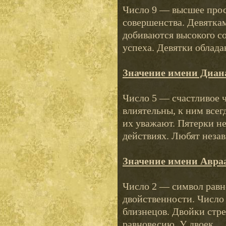
Число 9 — высшее прос
совершенства. Девяткам
добиваются высокого со
успеха. Девятки облада
Значение имени Диан
Число 5 — счастливое 
влиятельны, к ним все
их уважают. Пятерки н
действиях. Любят незав
Значение имени Авра
Число 2 — символ равно
двойственности. Число
близнецов. Двойки стр
равновесию. У двоек...