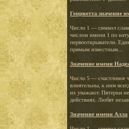
Генриетта значение и
Число 1 — символ слав
числом имени 1 по нату
первооткрыватели. Еди
прямым известным...
Значение имени Наде
Число 5 — счастливое 
влиятельны, к ним все
их уважают. Пятерки н
действиях. Любят незав
Значение имени Алла
Число 1 — символ слав