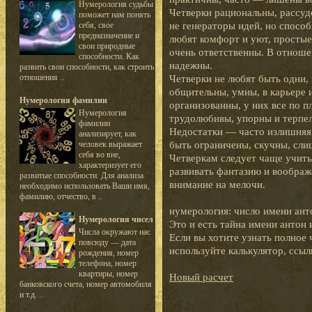
Нумерология судьбы
Четверки рациональны, рассу
поможет нам понять
не генераторы идей, но спосо
себя, свое
предназначение и
любят комфорт и уют, простые
свои природные
очень ответственны. В отнош
способности. Как
надежны.
развить свои способности, как строить
отношения ..
Четверки не любят быть одни,
общительны, умны, в карьере 
Нумерология фамилии
организованны, у них все по п
Нумерология
трудолюбивы, упорны и терпе
фамилии
Недостатки — часто излишняя 
анализирует, как
быть ограничены, скучны, сли
человек выражает
себя во вне,
Четверкам следует чаще учитьс
характеризует его
развивать фантазию и воображ
развитые способности. Для анализа
внимание на мелочи.
необходимо использовать Ваши имя,
фамилию, отчество, в ..
нумерология: число имени ант
Нумерология чисел
Это и есть тайна имени антон
Числа окружают нас
Если вы хотите узнать полное 
повсюду — дата
используйте калькулятор, ссыл
рождения, номер
телефона, номер
квартиры, номер
Новый расчет
банковского счета, номер автомобиля
и т.д. ..