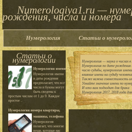
Numerologiya1.ru — нум
рождения, числа и номера
Нумерология
Статьи о нумероло
Статьи о
нумерологии
Нумерология — наука о числах в 
Нумерология по дате рождения 
Нумерология имени
число судьбы, нумерология имен
Нумерология имени
влияние имени на судьбу человека
и даты рождения
Также важна совместимость им
предполагает, что все
Узнайте значение имени по нуме
числа и буквы могут
И кто вам подходит для брака
быть сведены к
Нумерология 2017, 2018 года дл
простым числам от 1 до 9. Каждое
простое ..
Нумерология номера квартиры,
машины, телефона
Нумерология
полагает, что многие
вещи, которые нас