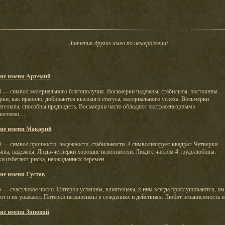
Значения других имен по немерологии:
ие имени Артемий
8 — символ материального благополучия. Восьмерки надежны, стабильны, постоянны.
ки, как правило, добиваются высокого статуса, материального успеха. Восьмерки
ательны, способны предвидеть. Восьмерки часто обладают экстрасенсорными
остями....
ие имени Макарий
 — символ прочности, надежности, стабильности. 4 символизирует квадрат. Четверки
чны, надежны. Люди-четверки хорошие исполнители. Люди с числом 4 трудолюбивы.
и избегают риска, неожиданных перемен....
ие имени Густав
5 — счастливое число. Пятерки успешны, влиятельны, к ним всегда прислушиваются, им
т и их уважают. Пятерки независимы в суждениях и действиях. Любят независимость и.
ие имени Зиновий