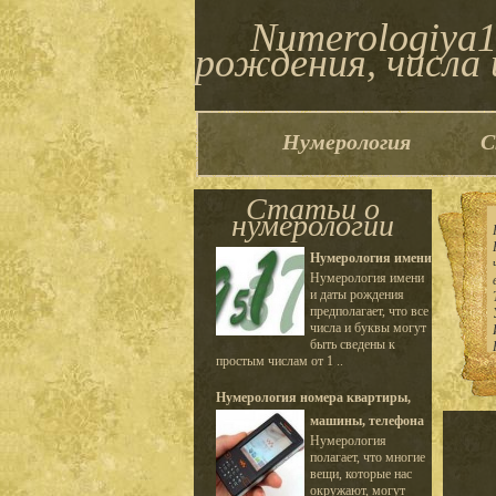
Numerologiya1
рождения, числа 
Нумерология
С
Статьи о
нумерологии
Нумерология имени
Нумерология имени
и даты рождения
предполагает, что все
числа и буквы могут
быть сведены к
простым числам от 1 ..
Нумерология номера квартиры,
машины, телефона
Нумерология
полагает, что многие
вещи, которые нас
окружают, могут