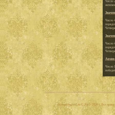
Число 2
женское
Значен
Число 4
порядо
Четверк
Значен
Число 4
порядо
Четверк
Архип 
Число 1
победи
Numerologiya1.ru © 2013–2026 г. Все прав