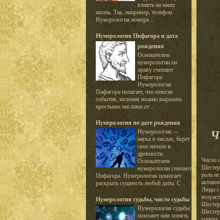
влиять на нашу
жизнь. Так, например, телефон.
Нумерология номера ..
Нумерология Пифагора и дата
рождения
Основателем
нумерологии по
праву считают
Пифагора.
Нумерология
Пифагора полагает, что многие
события, явления можно выразить
простыми числами от ..
Нумерология по дате рождения
Нумерология —
Ч
наука о числах, берет
свое начало в
древности.
Число 
Основателем
Шестерк
нумерологии считают
роль иг
Пифагора. Нумерология помогает
активно
раскрыть сущность любой даты. С ..
Люди с 
возраст
Нумерология судьбы, число судьбы
Шестер
Нумерология судьбы
Шестер
поможет нам понять
успеха.