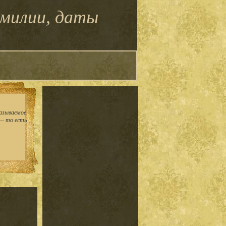
амилии, даты
азываемое
 — то есть