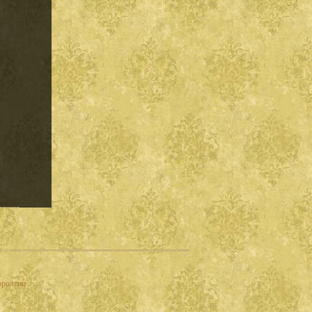
.
оролгии