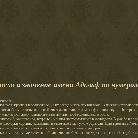
исло и значение имени Адольф по нумерол
имени 6
и очень красивы и обаятельны, у них всегда много поклонников. В жизни шестерок ва
рает любовь, страсть, эмоции. Личная жизнь влияет и на профессиональную. Шестерки
 используют свою привлекательность и для профессионального роста.
числом 6, как правило, ветрены и меняют часто партнеров в молодости. В уже более зр
е, шестерки хорошие семьянины и ответственные чуткие родители. Ценят домашний очаг
ки очень надежны, порядочны, ответственны, им можно доверять.
ки романтичны, мечтательны. Люди с числом 6 умны, рассудительны, способны добитьс