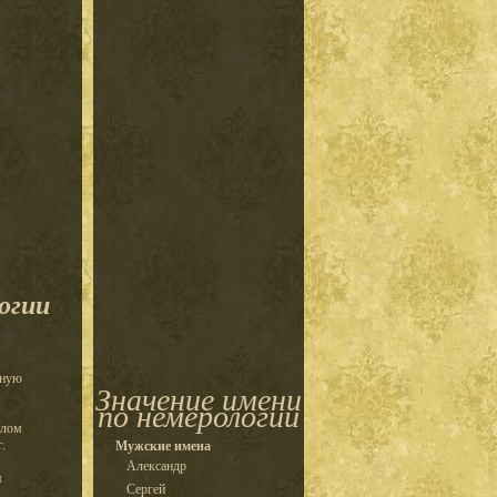
огии
жную
Значение имени
по немерологии
елом
.
Мужские имена
Александр
я
Сергей