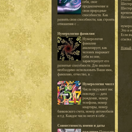
себя, свое
Шестер
предназначение и
Шестер
свои природные
времени
способности. Как
Несмот
развить свои способности, как строить
отношения с ..
нумерол
Это и е
Нумерология фамилии
Если вы
Нумерология
ссылка 
фамилии
анализирует, как
Новый 
человек выражает
себя во вне,
характеризует его
развитые способности. Для анализа
необходимо использовать Ваши имя,
фамилию, отчество, в ..
Нумерология чисел
Числа окружают нас
повсюду — дата
рождения, номер
телефона, номер
квартиры, номер
банковского счета, номер автомобиля
и т.д. Каждое число несет в себе ..
Совместимость имени и даты
рождения
Помогает