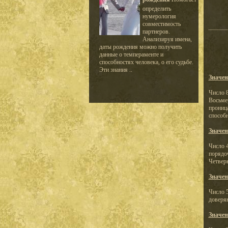
определить
нумерология
совместимость
партнеров.
Анализируя имена,
даты рождения можно получить
данные о темпераменте и
способностях человека, о его судьбе.
Эти знания ..
Значен
Число 
Восьмер
прониц
способн
Значен
Число 4
порядо
Четверк
Значен
Число 
доверяю
Значен