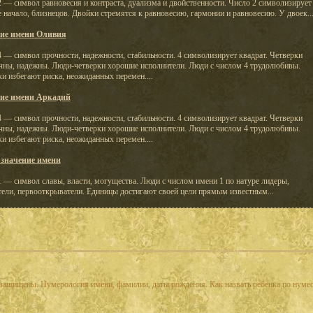
 — символ равновесия и контраста, дуализма и двойственности. Число 2 символизирует
 начало, близнецов. Двойки стремятся к равновесию, гармонии и равновесию. У двоек..
ие имени Оливия
 — символ прочности, надежности, стабильности. 4 символизирует квадрат. Четверки
чны, надежны. Люди-четверки хорошие исполнители. Люди с числом 4 трудолюбивы.
и избегают риска, неожиданных перемен....
ие имени Аркадий
 — символ прочности, надежности, стабильности. 4 символизирует квадрат. Четверки
чны, надежны. Люди-четверки хорошие исполнители. Люди с числом 4 трудолюбивы.
и избегают риска, неожиданных перемен....
значение имени
 — символ славы, власти, могущества. Люди с числом имени 1 по натуре лидеры,
тели, первооткрыватели. Единицы достигают своей цели прямым известным...
а защищены. Нумерология имени, фамилии, даты рождения. Как назвать ребенка по нуме