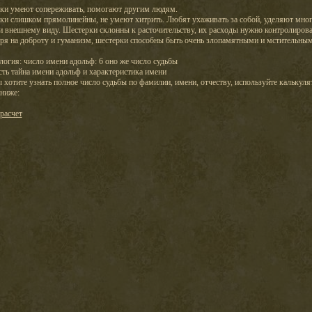
ки умеют сопереживать, помогают другим людям.
ки слишком прямолинейны, не умеют хитрить. Любят ухаживать за собой, уделяют мно
 внешнему виду. Шестерки склонны к расточительству, их расходы нужно контролирова
ря на доброту и гуманизм, шестерки способны быть очень злопамятными и мстительным
огия: число имени адольф: 6 оно же число судьбы
сть тайна имени адольф и характеристика имени
 хотите узнать полное число судьбы по фамилии, имени, отчеству, используйте калькуля
ниже:
расчет