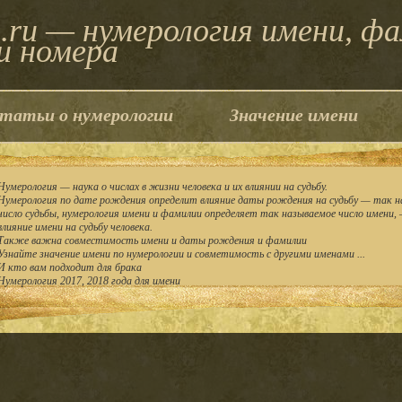
.ru — нумерология имени, ф
и номера
татьи о нумерологии
Значение имени
Нумерология — наука о числах в жизни человека и их влиянии на судьбу.
Нумерология по дате рождения определит влияние даты рождения на судьбу — так н
число судьбы, нумерология имени и фамилии определяет так называемое число имени,
влияние имени на судьбу человека.
Также важна совместимость имени и даты рождения и фамилии
Узнайте значение имени по нумерологии и совметимость с другими именами ...
И кто вам подходит для брака
Нумерология 2017, 2018 года для имени