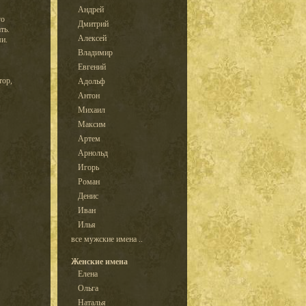
Андрей
го
Дмитрий
ть.
Алексей
и.
Владимир
Евгений
тор,
Адольф
Антон
Михаил
Максим
Артем
Арнольд
Игорь
Роман
Денис
Иван
Илья
все мужские имена ..
Женские имена
Елена
Ольга
Наталья