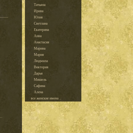
Татьяна
Ирина
Юлия
Светлана
Екатерина
Анна
Анастасия
Марина
Мария
Людмила
Виктория
Дарья
Мишель
Сафина
Алена
все женские имена ..
..