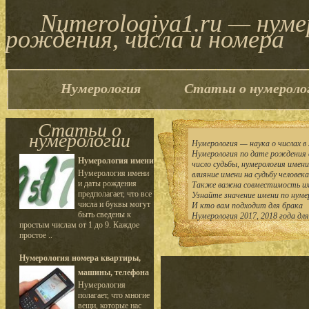
Numerologiya1.ru — нум
рождения, числа и номера
Нумерология
Статьи о нумероло
Статьи о
нумерологии
Нумерология — наука о числах в 
Нумерология по дате рождения 
Нумерология имени
число судьбы, нумерология имен
Нумерология имени
влияние имени на судьбу человека
и даты рождения
Также важна совместимость им
предполагает, что все
Узнайте значение имени по нуме
числа и буквы могут
И кто вам подходит для брака
быть сведены к
Нумерология 2017, 2018 года дл
простым числам от 1 до 9. Каждое
простое ..
Нумерология номера квартиры,
машины, телефона
Нумерология
полагает, что многие
вещи, которые нас