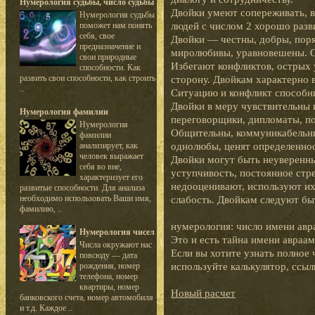
Нумерология судьбы, число судьбы
Двойки умеют сопереживать, в
Нумерология судьбы
людей с числом 2 хорошо разв
поможет нам понять
себя, свое
Двойки — честны, добры, поря
предназначение и
миролюбивы, уравновешены. О
свои природные
Избегают конфликтов, острых 
способности. Как
развить свои способности, как строить
сторону. Двойкам характерно 
..
Ситуацию и конфликт способны
Двойки в меру чувствительны 
Нумерология фамилии
переговорщики, дипломаты, п
Нумерология
Общительны, коммуникабельны
фамилии
однолюбы, ценят определенност
анализирует, как
человек выражает
Двойки могут быть неуверенны
себя во вне,
уступчивость, постоянное стр
характеризует его
недооценивают, используют их
развитые способности. Для анализа
необходимо использовать Ваши имя,
слабость. Двойкам следуют бы
фамилию, ..
нумерология: число имени авр
Нумерология чисел
Это и есть тайна имени авраа
Числа окружают нас
Если вы хотите узнать полное 
повсюду — дата
используйте калькулятор, ссыл
рождения, номер
телефона, номер
квартиры, номер
Новый расчет
банковского счета, номер автомобиля
и т.д. Каждое ..