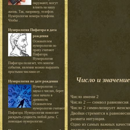
окружают, могут
влиять на нашу
жизнь. Так, например, телефон.
Нумерология номера телефона.
Чтобы ..
Нумерология Пифагора и дата
рождения
Основателем
нумерологии по
праву считают
Пифагора.
Нумерология
Пифагора полагает, что многие
события, явления можно выразить
простыми числами от ..
Число и значени
Нумерология по дате рождения
Нумерология —
наука о числах, берет
свое начало в
Число имени 2
древности.
Число 2 — символ равновесия 
Основателем
Число 2 символизирует женское
нумерологии считают
Пифагора. Нумерология помогает
Двойки стремятся к равновеси
раскрыть сущность любой даты. С
развита интуиция.
помощью нумерологии ..
Одно из самых важных качеств
диалогу и сотрудничеству.