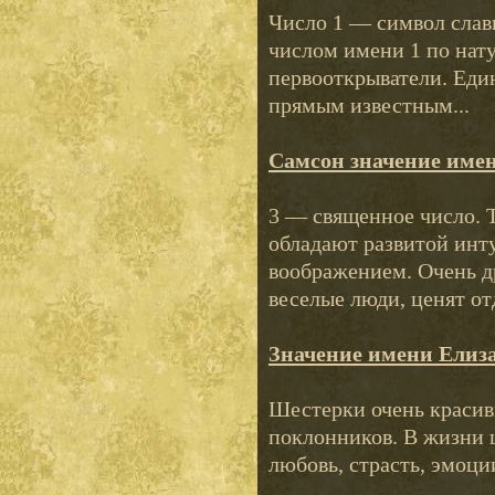
Число 1 — символ слав
числом имени 1 по нату
первооткрыватели. Еди
прямым известным...
Самсон значение име
3 — священное число. 
обладают развитой инт
воображением. Очень 
веселые люди, ценят отд
Значение имени Елиз
Шестерки очень красивы
поклонников. В жизни 
любовь, страсть, эмоци