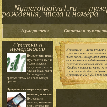
Numerologiya1.ru — нум
рождения, числа и номера
Нумерология
Статьи о нумероло
Статьи о
нумерологии
Нумерология — наука о числах в 
Нумерология по дате рождения 
Нумерология имени
число судьбы, нумерология имен
Нумерология имени
влияние имени на судьбу человека
и даты рождения
Также важна совместимость им
предполагает, что все
Узнайте значение имени по нуме
числа и буквы могут
И кто вам подходит для брака
быть сведены к
Нумерология 2017, 2018 года дл
простым числам от 1 до 9. Каждое
простое ..
Нумерология номера квартиры,
машины, телефона
Нумерология
полагает, что многие
вещи, которые нас