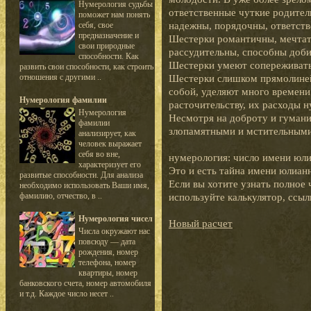
Нумерология судьбы
ответственные чуткие родител
поможет нам понять
надежны, порядочны, ответств
себя, свое
предназначение и
Шестерки романтичны, мечтат
свои природные
рассудительны, способны доби
способности. Как
Шестерки умеют сопереживать
развить свои способности, как строить
отношения с другими ..
Шестерки слишком прямолиней
собой, уделяют много времени
Нумерология фамилии
расточительству, их расходы 
Нумерология
Несмотря на доброту и гумани
фамилии
злопамятными и мстительными
анализирует, как
человек выражает
себя во вне,
нумерология: число имени юли
характеризует его
Это и есть тайна имени юлиан
развитые способности. Для анализа
Если вы хотите узнать полное 
необходимо использовать Ваши имя,
фамилию, отчество, в ..
используйте калькулятор, ссыл
Нумерология чисел
Новый расчет
Числа окружают нас
повсюду — дата
рождения, номер
телефона, номер
квартиры, номер
банковского счета, номер автомобиля
и т.д. Каждое число несет ..