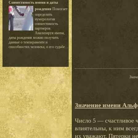
Совместимость имени и даты
рождения
Помогает
определить
нумерология
совместимость
партнеров.
Анализируя имена,
даты рождения можно получить
данные о темпераменте и
способностях человека, о его судьбе. ..
Значе
Значение имени Альф
Число 5 — счастливое 
влиятельны, к ним все
их уважают. Пятерки н