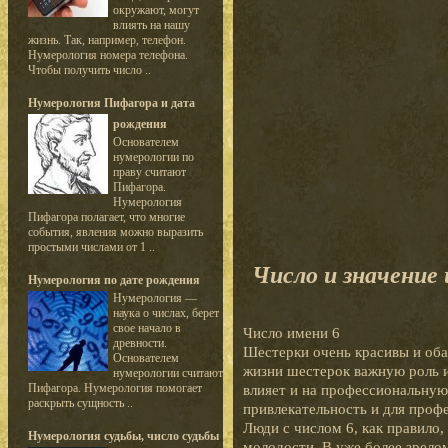
окружают, могут
влиять на нашу
жизнь. Так, например, телефон.
Нумерология номера телефона.
Чтобы получить число ..
Нумерология Пифагора и дата
рождения
Основателем
нумерологии по
праву считают
Пифагора.
Нумерология
Пифагора полагает, что многие
события, явления можно выразить
простыми числами от 1 ..
Число и значение
Нумерология по дате рождения
Нумерология —
наука о числах, берет
свое начало в
Число имени 6
древности.
Шестерки очень красивы и оба
Основателем
жизни шестерок важную роль и
нумерологии считают
Пифагора. Нумерология помогает
влияет и на профессиональную
раскрыть сущность ..
привлекательность и для проф
Люди с числом 6, как правило,
Нумерология судьбы, число судьбы
молодости. В уже более зрело