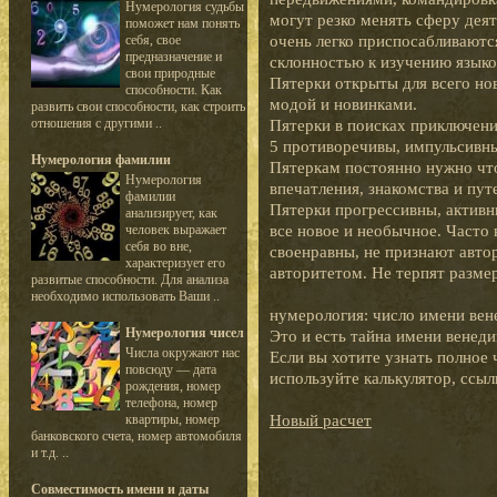
Нумерология судьбы
могут резко менять сферу деят
поможет нам понять
очень легко приспосабливаютс
себя, свое
предназначение и
склонностью к изучению языко
свои природные
Пятерки открыты для всего нов
способности. Как
модой и новинками.
развить свои способности, как строить
отношения с другими ..
Пятерки в поисках приключени
5 противоречивы, импульсивн
Нумерология фамилии
Пятеркам постоянно нужно что
Нумерология
впечатления, знакомства и пут
фамилии
Пятерки прогрессивны, активн
анализирует, как
все новое и необычное. Часто
человек выражает
себя во вне,
своенравны, не признают авто
характеризует его
авторитетом. Не терпят разме
развитые способности. Для анализа
необходимо использовать Ваши ..
нумерология: число имени вен
Нумерология чисел
Это и есть тайна имени венед
Числа окружают нас
Если вы хотите узнать полное 
повсюду — дата
используйте калькулятор, ссыл
рождения, номер
телефона, номер
Новый расчет
квартиры, номер
банковского счета, номер автомобиля
и т.д. ..
Совместимость имени и даты