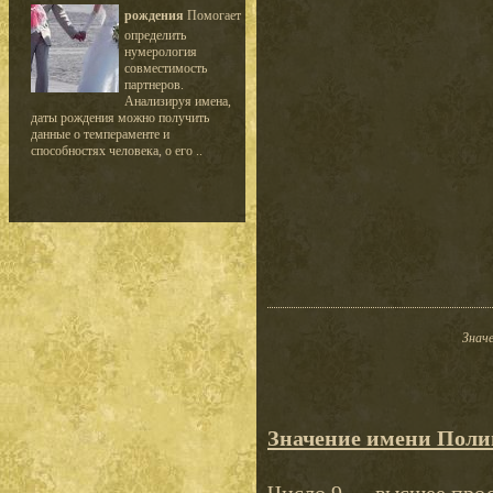
рождения
Помогает
определить
нумерология
совместимость
партнеров.
Анализируя имена,
даты рождения можно получить
данные о темпераменте и
способностях человека, о его ..
Значе
Значение имени Поли