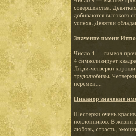
Число 9 — высшее прос
совершенства. Девяткам
добиваются высокого со
успеха. Девятки облада
Значение имени Иппо
Число 4 — символ проч
4 символизирует квадра
Люди-четверки хорошие
трудолюбивы. Четверки
перемен....
Никанор значение им
Шестерки очень красивы
поклонников. В жизни 
любовь, страсть, эмоци