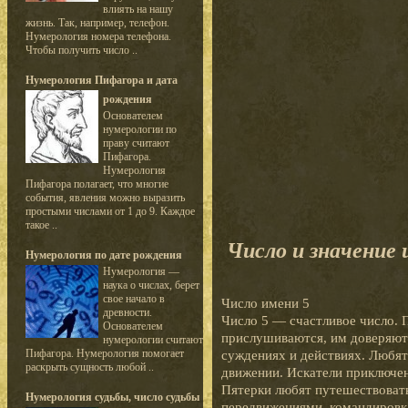
влиять на нашу
жизнь. Так, например, телефон.
Нумерология номера телефона.
Чтобы получить число ..
Нумерология Пифагора и дата
рождения
Основателем
нумерологии по
праву считают
Пифагора.
Нумерология
Пифагора полагает, что многие
события, явления можно выразить
простыми числами от 1 до 9. Каждое
такое ..
Число и значение 
Нумерология по дате рождения
Нумерология —
наука о числах, берет
свое начало в
Число имени 5
древности.
Число 5 — счастливое число. 
Основателем
прислушиваются, им доверяют 
нумерологии считают
Пифагора. Нумерология помогает
суждениях и действиях. Любят
раскрыть сущность любой ..
движении. Искатели приключен
Пятерки любят путешествовать
Нумерология судьбы, число судьбы
передвижениями, командировк