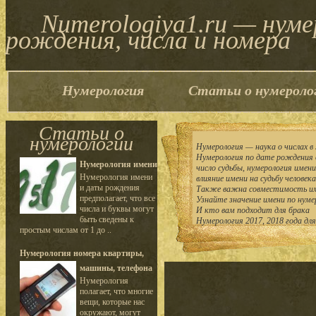
Numerologiya1.ru — нум
рождения, числа и номера
Нумерология
Статьи о нумероло
Статьи о
нумерологии
Нумерология — наука о числах в 
Нумерология по дате рождения 
Нумерология имени
число судьбы, нумерология имен
Нумерология имени
влияние имени на судьбу человека
и даты рождения
Также важна совместимость им
предполагает, что все
Узнайте значение имени по нуме
числа и буквы могут
И кто вам подходит для брака
быть сведены к
Нумерология 2017, 2018 года дл
простым числам от 1 до ..
Нумерология номера квартиры,
машины, телефона
Нумерология
полагает, что многие
вещи, которые нас
окружают, могут