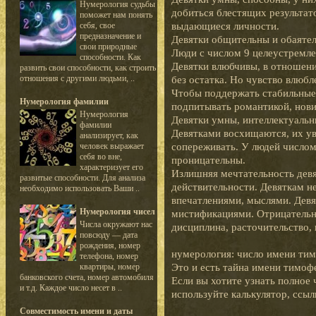
Нумерология судьбы
добиться блестящих результат
поможет нам понять
выдающиеся личности.
себя, свое
предназначение и
Девятки общительны и обаятел
свои природные
Люди с числом 9 целеустремле
способности. Как
Девятки влюбчивы, в отношени
развить свои способности, как строить
отношения с другими людьми, ..
без остатка. Но чувство влюбл
Чтобы поддержать стабильные
Нумерология фамилии
подпитывать романтикой, нови
Нумерология
Девятки умны, интеллектуальн
фамилии
Девятками восхищаются, их ув
анализирует, как
сопереживать. У людей числом
человек выражает
себя во вне,
проницательны.
характеризует его
Излишняя мечтательность девя
развитые способности. Для анализа
действительности. Девяткам н
необходимо использовать Ваши ..
впечатлениями, мыслями. Девя
Нумерология чисел
мистификациями. Отрицательн
Числа окружают нас
дисциплина, расточительство, 
повсюду — дата
рождения, номер
нумерология: число имени тим
телефона, номер
Это и есть тайна имени тимоф
квартиры, номер
банковского счета, номер автомобиля
Если вы хотите узнать полное 
и т.д. Каждое число несет в ..
используйте калькулятор, ссыл
Совместимость имени и даты