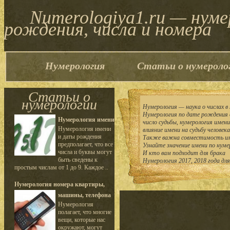
Numerologiya1.ru — нум
рождения, числа и номера
Нумерология
Статьи о нумероло
Статьи о
нумерологии
Нумерология — наука о числах в 
Нумерология по дате рождения 
Нумерология имени
число судьбы, нумерология имен
Нумерология имени
влияние имени на судьбу человека
и даты рождения
Также важна совместимость им
предполагает, что все
Узнайте значение имени по нуме
числа и буквы могут
И кто вам подходит для брака
быть сведены к
Нумерология 2017, 2018 года дл
простым числам от 1 до 9. Каждое ..
Нумерология номера квартиры,
машины, телефона
Нумерология
полагает, что многие
вещи, которые нас
окружают, могут