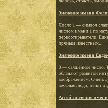
любовь, страсть, эмоци
Значение имени Фели
Число 1 — символ слав
числом имени 1 по нату
первооткрыватели. Еди
прямым известным...
Значение имени Евдо
3 — священное число. 
обладают развитой инт
воображением. Очень 
веселые люди, ценят отд
Аггей значение имени