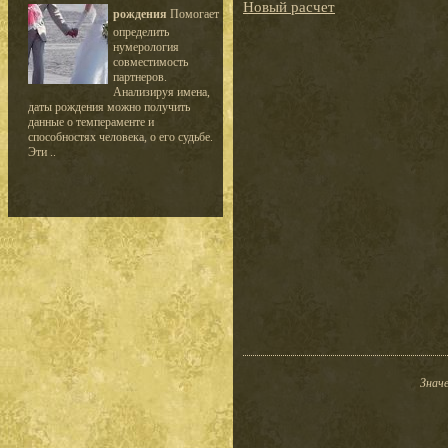
Новый расчет
рождения
Помогает
определить
нумерология
совместимость
партнеров.
Анализируя имена,
даты рождения можно получить
данные о темпераменте и
способностях человека, о его судьбе.
Эти ..
Значе