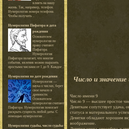
влиять на нашу
жизнь. Так, например, телефон.
Нумерология номера телефона.
Чтобы получить ..
Нумерология Пифагора и дата
рождения
Основателем
нумерологии по
праву считают
Пифагора.
Нумерология
Пифагора полагает, что многие
события, явления можно выразить
простыми числами от 1 до 9. Каждое ..
Нумерология по дате рождения
Число и значение
Нумерология —
наука о числах, берет
свое начало в
древности.
Число имени 9
Основателем
Число 9 — высшее простое чис
нумерологии считают
Девяткам сопутствует удача, 
Пифагора. Нумерология помогает
раскрыть сущность любой даты. С
статуса и материального успех
помощью нумерологии ..
Девятки обладают хорошим вку
воображение.
Нумерология судьбы, число судьбы
Девятки умны, способны, у ни